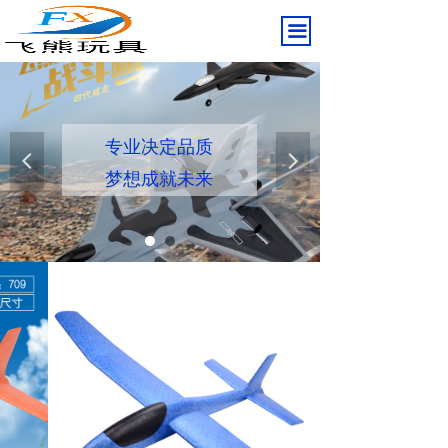
끀
十五年专注航模
专业决定品质
넳
넲
只为成就您的飞翔梦
梦想成就未来