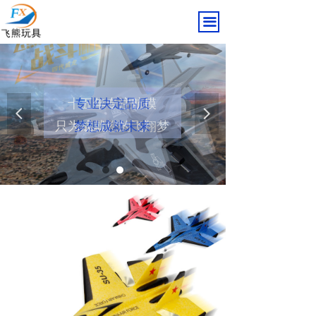
끀
十五年专注航模
专业决定品质
넳
넲
只为成就您的飞翔梦
梦想成就未来