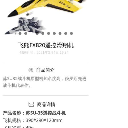
飞熊FX820遥控滑翔机
创建时间：
2021年3月4日
19:34
ꁵ
商品简介
苏SU35战斗机原型机知名度高，俄罗斯先进
战斗机代表作。
ꂈ
商品详情
产品名称：苏SU-35遥控战斗机
飞机规格：390*290*120mm
飞机净重：49g